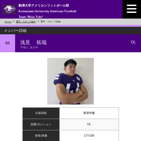
駒澤大学アメリカンフットボール部
Komazawa University American Football
Team "Blue Tide"
ホーム
選手・スタッフ紹介
選手・スタッフ詳細
メンバー詳細
浅見 拓哉
OL
66
アザミ タクヤ
出身高校
聖望学園
役職/ポジション
OL
身長/体重
177/106