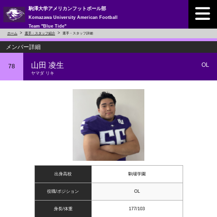
駒澤大学アメリカンフットボール部
Komazawa University American Football
Team "Blue Tide"
ホーム
選手・スタッフ紹介
選手・スタッフ詳細
メンバー詳細
山田 凌生
OL
78
ヤマダ リキ
出身高校
駒場学園
役職/ポジション
OL
身長/体重
177/103